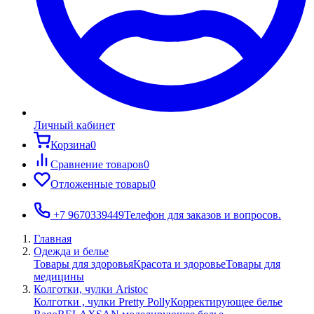
Личный кабинет
Корзина
0
Сравнение товаров
0
Отложенные товары
0
+7 9670339449
Телефон для заказов и вопросов.
Главная
Одежда и белье
Товары для здоровья
Красота и здоровье
Товары для
медицины
Колготки, чулки Aristoc
Колготки , чулки Pretty Polly
Корректирующее белье