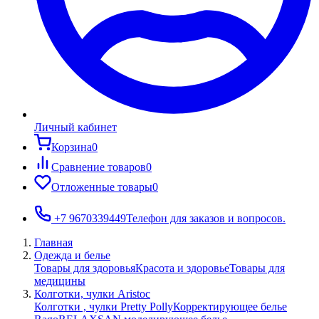
Личный кабинет
Корзина
0
Сравнение товаров
0
Отложенные товары
0
+7 9670339449
Телефон для заказов и вопросов.
Главная
Одежда и белье
Товары для здоровья
Красота и здоровье
Товары для
медицины
Колготки, чулки Aristoc
Колготки , чулки Pretty Polly
Корректирующее белье