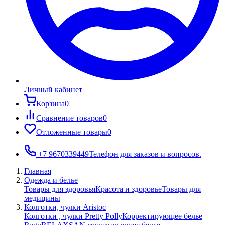
Личный кабинет
Корзина
0
Сравнение товаров
0
Отложенные товары
0
+7 9670339449
Телефон для заказов и вопросов.
Главная
Одежда и белье
Товары для здоровья
Красота и здоровье
Товары для
медицины
Колготки, чулки Aristoc
Колготки , чулки Pretty Polly
Корректирующее белье