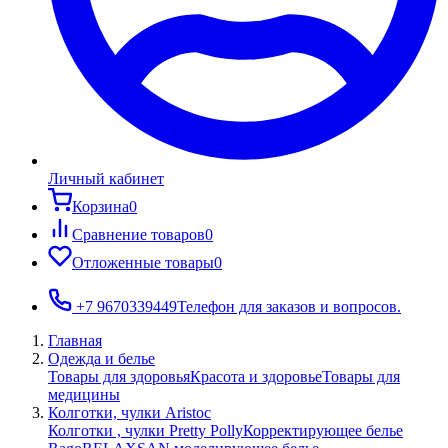
Личный кабинет
Корзина
0
Сравнение товаров
0
Отложенные товары
0
+7 9670339449
Телефон для заказов и вопросов.
Главная
Одежда и белье
Товары для здоровья
Красота и здоровье
Товары для
медицины
Колготки, чулки Aristoc
Колготки , чулки Pretty Polly
Корректирующее белье