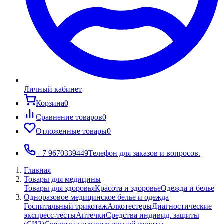
Личный кабинет
Корзина
0
Сравнение товаров
0
Отложенные товары
0
+7 9670339449
Телефон для заказов и вопросов.
Главная
Товары для медицины
Товары для здоровья
Красота и здоровье
Одежда и белье
Одноразовое медицинское белье и одежда
Госпитальный трикотаж
Алкотестеры
Диагностические
экспресс-тесты
Аптечки
Средства индивид. защиты