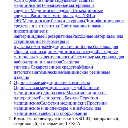
(СИЗ)
Средства индивидуальной защиты
медицинские
Перевязочные материалы и
средства
Медицинская одежда
Инъекционные
средства
Расходные материалы для УЗИ и
ЭКГ
Медицинские бланки, журналы
Дезинфицирующие
средства и антисептики
Светильники и лампы
инсектицидные и
бактерицидные
Презервативы
Расходные материалы для
стерилизации
Термометры и
пульсоксиметры
Медицинские приборы
Упаковка для
сбора и утилизации медицинских отходов
Расходные
материалы для рентгенологии
Расходные материалы для
лаборатории и анализов
Средства
гигиены
Лекарственные средства
Мешки
патологоанатомические
Медицинские резиновые
изделия
Одноразовые медицинские комплекты
Одноразовая медицинская одежда
Шапочки
медицинские одноразовые
Маски медицинские
одноразовые
Респираторы
Бахилы
Перчатки
медицинские
Салфетки медицинские
Простыни
медицинские и диспенсеры к ним
Чехлы для
медицинской мебели и оборудования
Комплект общехирургический КБО-03, одноразовый,
стерильный, 6 предметов, ГЕКСА