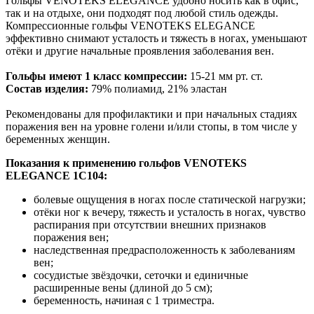
Гольфы VENOTEKS ELEGANCE удобно носить как в офис,
так и на отдыхе, они подходят под любой стиль одежды.
Компрессионные гольфы VENOTEKS ELEGANCE
эффективно снимают усталость и тяжесть в ногах, уменьшают
отёки и другие начальные проявления заболевания вен.
Гольфы имеют 1 класс компрессии:
15-21 мм рт. ст.
Состав изделия:
79% полиамид, 21% эластан
Рекомендованы для профилактики и при начальных стадиях
поражения вен на уровне голени и/или стопы, в том числе у
беременных женщин.
Показания к применению гольфов VENOTEKS
ELEGANCE 1С104:
болевые ощущения в ногах после статической нагрузки;
отёки ног к вечеру, тяжесть и усталость в ногах, чувство
распирания при отсутствии внешних признаков
поражения вен;
наследственная предрасположенность к заболеваниям
вен;
сосудистые звёздочки, сеточки и единичные
расширенные вены (длиной до 5 см);
беременность, начиная с 1 триместра.