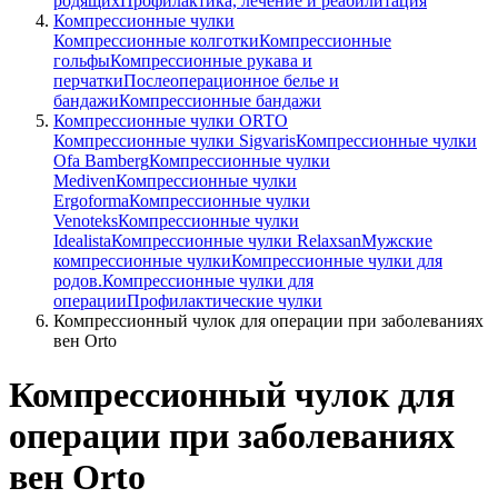
родящих
Профилактика, лечение и реабилитация
Компрессионные чулки
Компрессионные колготки
Компрессионные
гольфы
Компрессионные рукава и
перчатки
Послеоперационное белье и
бандажи
Компрессионные бандажи
Компрессионные чулки ORTO
Компрессионные чулки Sigvaris
Компрессионные чулки
Ofa Bamberg
Компрессионные чулки
Mediven
Компрессионные чулки
Ergoforma
Компрессионные чулки
Venoteks
Компрессионные чулки
Idealista
Компрессионные чулки Relaxsan
Мужские
компрессионные чулки
Компрессионные чулки для
родов.
Компрессионные чулки для
операции
Профилактические чулки
Компрессионный чулок для операции при заболеваниях
вен Orto
Компрессионный чулок для
операции при заболеваниях
вен Orto