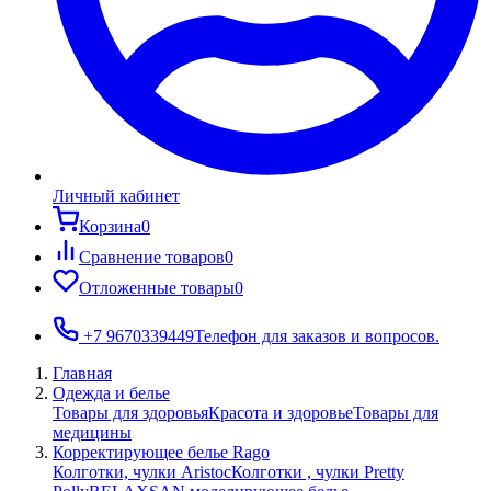
Личный кабинет
Корзина
0
Сравнение товаров
0
Отложенные товары
0
+7 9670339449
Телефон для заказов и вопросов.
Главная
Одежда и белье
Товары для здоровья
Красота и здоровье
Товары для
медицины
Корректирующее белье Rago
Колготки, чулки Aristoc
Колготки , чулки Pretty