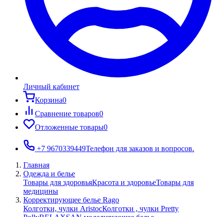
Личный кабинет
Корзина
0
Сравнение товаров
0
Отложенные товары
0
+7 9670339449
Телефон для заказов и вопросов.
Главная
Одежда и белье
Товары для здоровья
Красота и здоровье
Товары для
медицины
Корректирующее белье Rago
Колготки, чулки Aristoc
Колготки , чулки Pretty