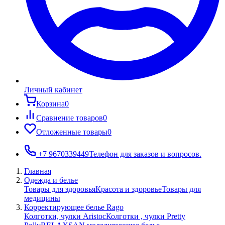
Личный кабинет
Корзина
0
Сравнение товаров
0
Отложенные товары
0
+7 9670339449
Телефон для заказов и вопросов.
Главная
Одежда и белье
Товары для здоровья
Красота и здоровье
Товары для
медицины
Корректирующее белье Rago
Колготки, чулки Aristoc
Колготки , чулки Pretty