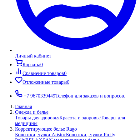
Личный кабинет
Корзина
0
Сравнение товаров
0
Отложенные товары
0
+7 9670339449
Телефон для заказов и вопросов.
Главная
Одежда и белье
Товары для здоровья
Красота и здоровье
Товары для
медицины
Корректирующее белье Rago
Колготки, чулки Aristoc
Колготки , чулки Pretty