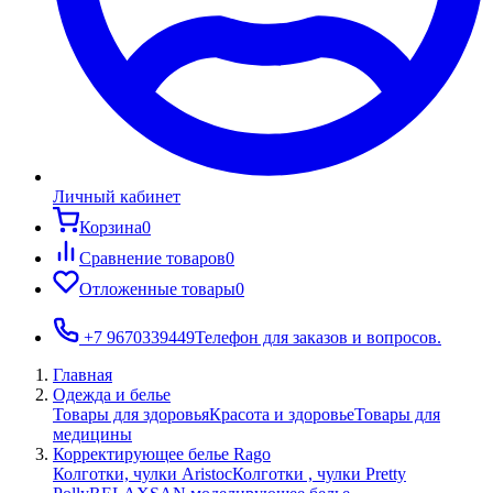
Личный кабинет
Корзина
0
Сравнение товаров
0
Отложенные товары
0
+7 9670339449
Телефон для заказов и вопросов.
Главная
Одежда и белье
Товары для здоровья
Красота и здоровье
Товары для
медицины
Корректирующее белье Rago
Колготки, чулки Aristoc
Колготки , чулки Pretty