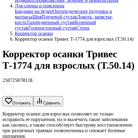
родящих
Профилактика, лечение и реабилитация
Для спины и поясницы
Бандажи на бедро
Ортопедические подушки и
матрасы
Шея
Плечевой сустав
Локоть, запястье,
кисть
Тазобедренный сустав
Коленный
сустав
Голеностопный сустав
Стопа
Корректор осанки
Корректор осанки Тривес Т-1774 для взрослых (T.50.14)
Корректор осанки Тривес
Т-1774 для взрослых (T.50.14)
2587
2587
RUB
Отложить
Сравнить
Корректор осанки для взрослых позволяет не только
исправить ее нарушения, но и вылечить такие заболевания
как сколиоз, а также способствует быстрому восстановлению
при различных травмах позвоночника и снижает болевые
ощущения.