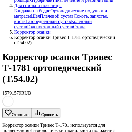
родящих
Профилактика, лечение и реабилитация
Для спины и поясницы
Бандажи на бедро
Ортопедические подушки и
матрасы
Шея
Плечевой сустав
Локоть, запястье,
кисть
Тазобедренный сустав
Коленный
сустав
Голеностопный сустав
Стопа
Корректор осанки
Корректор осанки Тривес Т-1781 ортопедический
(T.54.02)
Корректор осанки Тривес
Т-1781 ортопедический
(T.54.02)
1579
1579
RUB
Отложить
Сравнить
Корректор осанки Тривес Т-1781 используется для
поддержания физиологически-правильного положения