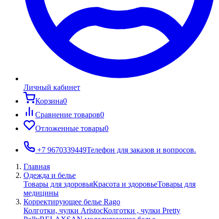
Личный кабинет
Корзина
0
Сравнение товаров
0
Отложенные товары
0
+7 9670339449
Телефон для заказов и вопросов.
Главная
Одежда и белье
Товары для здоровья
Красота и здоровье
Товары для
медицины
Корректирующее белье Rago
Колготки, чулки Aristoc
Колготки , чулки Pretty