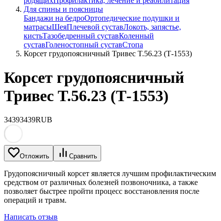
родящих
Профилактика, лечение и реабилитация
Для спины и поясницы
Бандажи на бедро
Ортопедические подушки и
матрасы
Шея
Плечевой сустав
Локоть, запястье,
кисть
Тазобедренный сустав
Коленный
сустав
Голеностопный сустав
Стопа
Корсет грудопоясничный Тривес T.56.23 (Т-1553)
Корсет грудопоясничный
Тривес T.56.23 (Т-1553)
3439
3439
RUB
Отложить
Сравнить
Грудопоясничный корсет является лучшим профилактическим
средством от различных болезней позвоночника, а также
позволяет быстрее пройти процесс восстановления после
операций и травм.
Написать отзыв