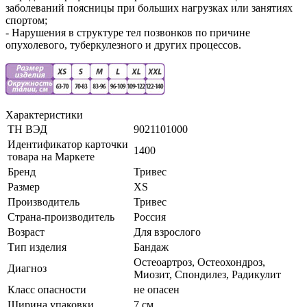
заболеваний поясницы при больших нагрузках или занятиях
спортом;
- Нарушения в структуре тел позвонков по причине
опухолевого, туберкулезного и других процессов.
Характеристики
ТН ВЭД
9021101000
Идентификатор карточки
1400
товара на Маркете
Бренд
Тривес
Размер
XS
Производитель
Тривес
Страна-производитель
Россия
Возраст
Для взрослого
Тип изделия
Бандаж
Остеоартроз, Остеохондроз,
Диагноз
Миозит, Спондилез, Радикулит
Класс опасности
не опасен
Ширина упаковки
7 см