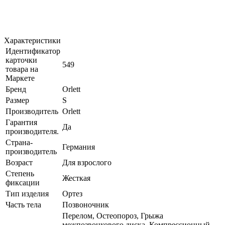
Характеристики
Идентификатор
карточки
549
товара на
Маркете
Бренд
Orlett
Размер
S
Производитель
Orlett
Гарантия
Да
производителя.
Страна-
Германия
производитель
Возраст
Для взрослого
Степень
Жесткая
фиксации
Тип изделия
Ортез
Часть тела
Позвоночник
Перелом, Остеопороз, Грыжа
межпозвонкового диска, Компрессионный