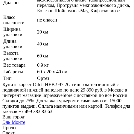
Диагноз
перелом, Протрузия межпозвонкового диска,
Болезнь Шойермана-Мау, Кифосколиозе
Класс
не опасен
опасности
Ширина
20 см
упаковки
Длина
40 см
упаковки
Высота
60 см
упаковки
Вес товара
0.9 кг
Габариты
60 x 20 x 40 см
Тип
Ортез
Купить корсет Orlett HEB-997 2G гиперэкстензионный с
подвижной нижней панелью по цене 29 890 руб. в Москве в
интерент магазине ImpressiveStore с доставкой по все России.
Скидки до 25%. Доставка курьером и самовывоз из 15000
пунктов выдачи. Оплата наличными или картой. Телефон для
заказов +7 499 383 83 63.
Ваш город:
Эль-Монте
Прочее
Сроки