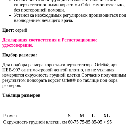
гиперэкстензионными корсетами Orlett самостоятельно,
без посторонней помощи.
Установка необходимых регулировок производиться под
наблюдением лечащего врача.
Цвет:
серый
Декларация соответствия и Регистрационное
удостоверение.
Подбор размера:
Для подбора размера корсета-гиперэкстензора Orlett®, арт.
НЕВ-997 сантиме-тровой лентой плотно, но не утягивая
измеряется окружность грудной клетки.Согласно полученным
результатом подобрать корсет Orlett® по таблице под-бора
размеров.
Таблица размеров
Размер
S
M
L
XL
Окружность грудной клетки, см
60-75
75-85
85-95
> 95