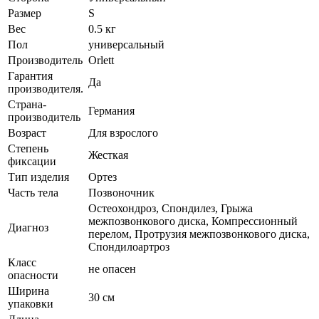
Размер
S
Вес
0.5 кг
Пол
универсальный
Производитель
Orlett
Гарантия
Да
производителя.
Страна-
Германия
производитель
Возраст
Для взрослого
Степень
Жесткая
фиксации
Тип изделия
Ортез
Часть тела
Позвоночник
Остеохондроз, Спондилез, Грыжа
межпозвонкового диска, Компрессионный
Диагноз
перелом, Протрузия межпозвонкового диска,
Спондилоартроз
Класс
не опасен
опасности
Ширина
30 см
упаковки