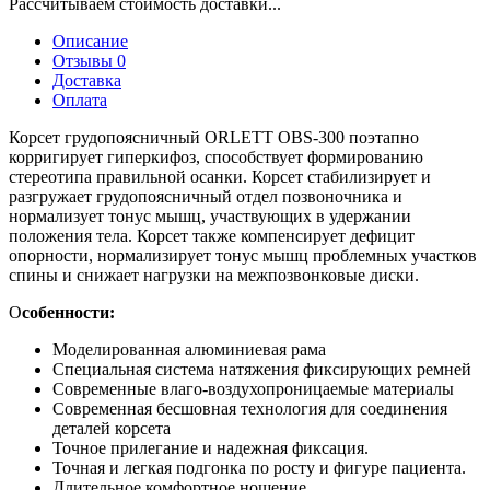
Рассчитываем стоимость доставки...
Описание
Отзывы 0
Доставка
Оплата
Корсет грудопоясничный ORLETT OBS-300 поэтапно
корригирует гиперкифоз, способствует формированию
стереотипа правильной осанки. Корсет стабилизирует и
разгружает грудопоясничный отдел позвоночника и
нормализует тонус мышц, участвующих в удержании
положения тела. Корсет также компенсирует дефицит
опорности, нормализирует тонус мышц проблемных участков
спины и снижает нагрузки на межпозвонковые диски.
О
собенности:
Моделированная алюминиевая рама
Специальная система натяжения фиксирующих ремней
Современные влаго-воздухопроницаемые материалы
Современная бесшовная технология для соединения
деталей корсета
Точное прилегание и надежная фиксация.
Точная и легкая подгонка по росту и фигуре пациента.
Длительное комфортное ношение.