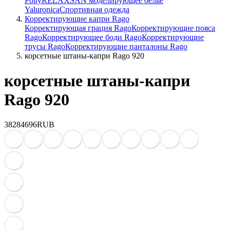
Polly
RELAXSAN моделирующее белье
Yaluroniсa
Спортивная одежда
Корректирующие капри Rago
Корректирующая грация Rago
Корректирующие пояса
Rago
Корректирующее боди Rago
Корректирующие
трусы Rago
Корректирующие панталоны Rago
корсетные штаны-капри Rago 920
корсетные штаны-капри
Rago 920
3828
4696
RUB