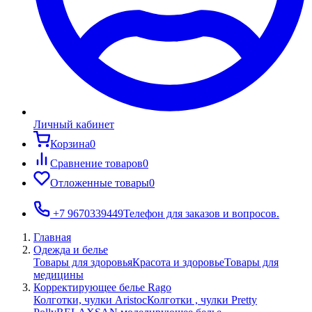
Личный кабинет
Корзина
0
Сравнение товаров
0
Отложенные товары
0
+7 9670339449
Телефон для заказов и вопросов.
Главная
Одежда и белье
Товары для здоровья
Красота и здоровье
Товары для
медицины
Корректирующее белье Rago
Колготки, чулки Aristoc
Колготки , чулки Pretty