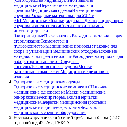
(СИЗ)
Средства индивидуальной защиты
медицинские
Перевязочные материалы и
средства
Медицинская одежда
Инъекционные
средства
Расходные материалы для УЗИ и
ЭКГ
Медицинские бланки, журналы
Дезинфицирующие
средства и антисептики
Светильники и лампы
инсектицидные и
бактерицидные
Презервативы
Расходные материалы для
стерилизации
Термометры и
пульсоксиметры
Медицинские приборы
Упаковка для
сбора и утилизации медицинских отходов
Расходные
материалы для рентгенологии
Расходные материалы для
лаборатории и анализов
Средства
гигиены
Лекарственные средства
Мешки
патологоанатомические
Медицинские резиновые
изделия
Одноразовая медицинская одежда
Одноразовые медицинские комплекты
Шапочки
медицинские одноразовые
Маски медицинские
одноразовые
Респираторы
Бахилы
Перчатки
медицинские
Салфетки медицинские
Простыни
медицинские и диспенсеры к ним
Чехлы для
медицинской мебели и оборудования
Костюм хирургический синий (рубашка и брюки) 52-54
р., спанбонд 42 г/м2, ГЕКСА