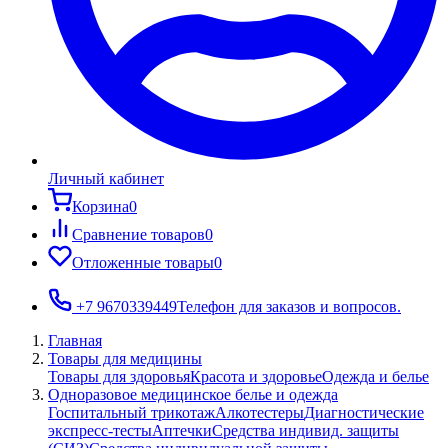
Личный кабинет
Корзина
0
Сравнение товаров
0
Отложенные товары
0
+7 9670339449
Телефон для заказов и вопросов.
Главная
Товары для медицины
Товары для здоровья
Красота и здоровье
Одежда и белье
Одноразовое медицинское белье и одежда
Госпитальный трикотаж
Алкотестеры
Диагностические
экспресс-тесты
Аптечки
Средства индивид. защиты