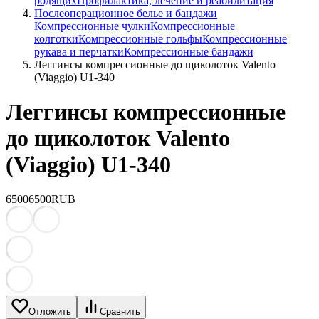
родящих
Профилактика, лечение и реабилитация
Послеоперационное белье и бандажи
Компрессионные чулки
Компрессионные
колготки
Компрессионные гольфы
Компрессионные
рукава и перчатки
Компрессионные бандажи
Леггинсы компрессионные до щиколоток Valento
(Viaggio) U1-340
Леггинсы компрессионные
до щиколоток Valento
(Viaggio) U1-340
6500
6500
RUB
Отложить
Сравнить