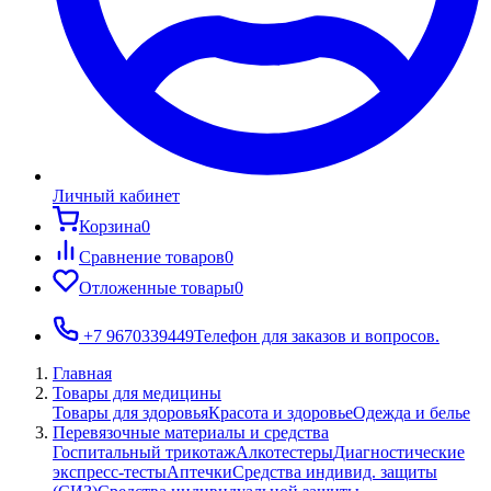
Личный кабинет
Корзина
0
Сравнение товаров
0
Отложенные товары
0
+7 9670339449
Телефон для заказов и вопросов.
Главная
Товары для медицины
Товары для здоровья
Красота и здоровье
Одежда и белье
Перевязочные материалы и средства
Госпитальный трикотаж
Алкотестеры
Диагностические
экспресс-тесты
Аптечки
Средства индивид. защиты