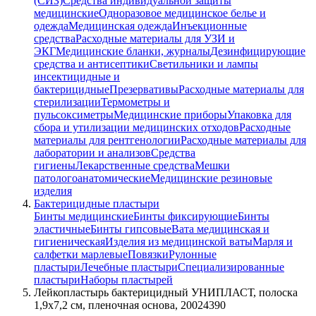
(СИЗ)
Средства индивидуальной защиты
медицинские
Одноразовое медицинское белье и
одежда
Медицинская одежда
Инъекционные
средства
Расходные материалы для УЗИ и
ЭКГ
Медицинские бланки, журналы
Дезинфицирующие
средства и антисептики
Светильники и лампы
инсектицидные и
бактерицидные
Презервативы
Расходные материалы для
стерилизации
Термометры и
пульсоксиметры
Медицинские приборы
Упаковка для
сбора и утилизации медицинских отходов
Расходные
материалы для рентгенологии
Расходные материалы для
лаборатории и анализов
Средства
гигиены
Лекарственные средства
Мешки
патологоанатомические
Медицинские резиновые
изделия
Бактерицидные пластыри
Бинты медицинские
Бинты фиксирующие
Бинты
эластичные
Бинты гипсовые
Вата медицинская и
гигиеническая
Изделия из медицинской ваты
Марля и
салфетки марлевые
Повязки
Рулонные
пластыри
Лечебные пластыри
Специализированные
пластыри
Наборы пластырей
Лейкопластырь бактерицидный УНИПЛАСТ, полоска
1,9х7,2 см, пленочная основа, 20024390