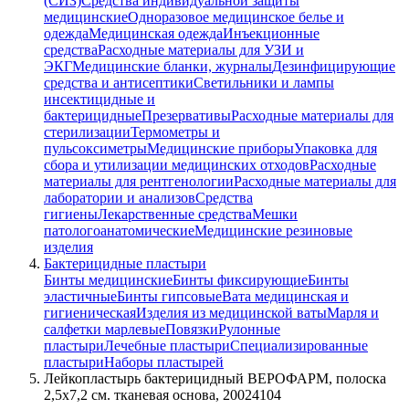
(СИЗ)
Средства индивидуальной защиты
медицинские
Одноразовое медицинское белье и
одежда
Медицинская одежда
Инъекционные
средства
Расходные материалы для УЗИ и
ЭКГ
Медицинские бланки, журналы
Дезинфицирующие
средства и антисептики
Светильники и лампы
инсектицидные и
бактерицидные
Презервативы
Расходные материалы для
стерилизации
Термометры и
пульсоксиметры
Медицинские приборы
Упаковка для
сбора и утилизации медицинских отходов
Расходные
материалы для рентгенологии
Расходные материалы для
лаборатории и анализов
Средства
гигиены
Лекарственные средства
Мешки
патологоанатомические
Медицинские резиновые
изделия
Бактерицидные пластыри
Бинты медицинские
Бинты фиксирующие
Бинты
эластичные
Бинты гипсовые
Вата медицинская и
гигиеническая
Изделия из медицинской ваты
Марля и
салфетки марлевые
Повязки
Рулонные
пластыри
Лечебные пластыри
Специализированные
пластыри
Наборы пластырей
Лейкопластырь бактерицидный ВЕРОФАРМ, полоска
2,5х7,2 см. тканевая основа, 20024104