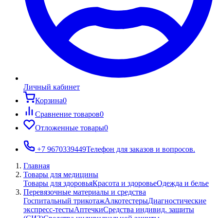
Личный кабинет
Корзина
0
Сравнение товаров
0
Отложенные товары
0
+7 9670339449
Телефон для заказов и вопросов.
Главная
Товары для медицины
Товары для здоровья
Красота и здоровье
Одежда и белье
Перевязочные материалы и средства
Госпитальный трикотаж
Алкотестеры
Диагностические
экспресс-тесты
Аптечки
Средства индивид. защиты