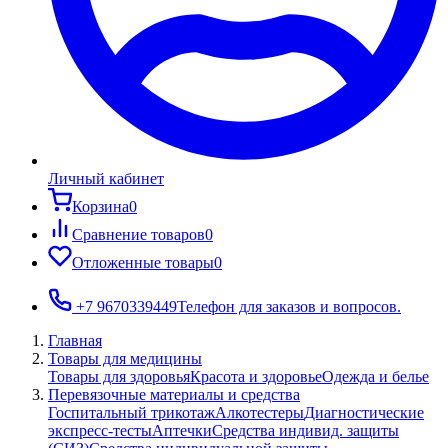
Личный кабинет
Корзина
0
Сравнение товаров
0
Отложенные товары
0
+7 9670339449
Телефон для заказов и вопросов.
Главная
Товары для медицины
Товары для здоровья
Красота и здоровье
Одежда и белье
Перевязочные материалы и средства
Госпитальный трикотаж
Алкотестеры
Диагностические
экспресс-тесты
Аптечки
Средства индивид. защиты