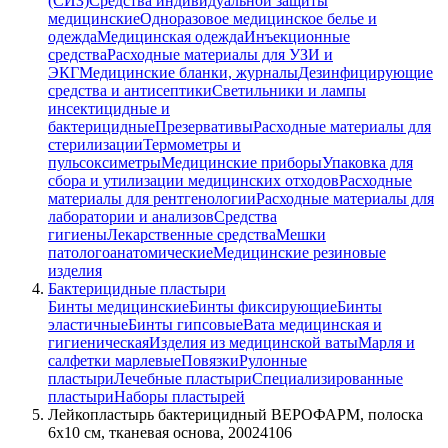
(СИЗ)
Средства индивидуальной защиты
медицинские
Одноразовое медицинское белье и
одежда
Медицинская одежда
Инъекционные
средства
Расходные материалы для УЗИ и
ЭКГ
Медицинские бланки, журналы
Дезинфицирующие
средства и антисептики
Светильники и лампы
инсектицидные и
бактерицидные
Презервативы
Расходные материалы для
стерилизации
Термометры и
пульсоксиметры
Медицинские приборы
Упаковка для
сбора и утилизации медицинских отходов
Расходные
материалы для рентгенологии
Расходные материалы для
лаборатории и анализов
Средства
гигиены
Лекарственные средства
Мешки
патологоанатомические
Медицинские резиновые
изделия
Бактерицидные пластыри
Бинты медицинские
Бинты фиксирующие
Бинты
эластичные
Бинты гипсовые
Вата медицинская и
гигиеническая
Изделия из медицинской ваты
Марля и
салфетки марлевые
Повязки
Рулонные
пластыри
Лечебные пластыри
Специализированные
пластыри
Наборы пластырей
Лейкопластырь бактерицидный ВЕРОФАРМ, полоска
6х10 см, тканевая основа, 20024106