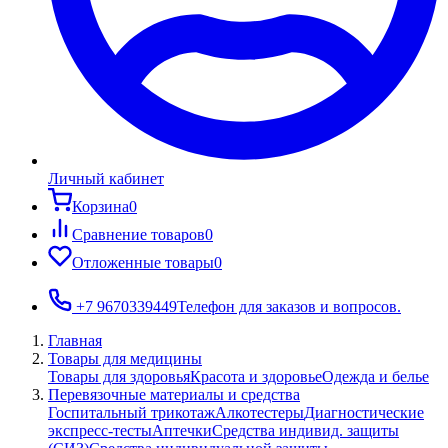
Личный кабинет
Корзина
0
Сравнение товаров
0
Отложенные товары
0
+7 9670339449
Телефон для заказов и вопросов.
Главная
Товары для медицины
Товары для здоровья
Красота и здоровье
Одежда и белье
Перевязочные материалы и средства
Госпитальный трикотаж
Алкотестеры
Диагностические
экспресс-тесты
Аптечки
Средства индивид. защиты