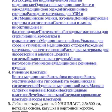
(СИЗ)
Средства индивидуальной защиты
медицинские
Одноразовое медицинское белье и
одежда
Медицинская одежда
Инъекционные
средства
Расходные материалы для УЗИ и
ЭКГ
Медицинские бланки, журналы
Дезинфицирующие
средства и антисептики
Светильники и лампы
инсектицидные и
бактерицидные
Презервативы
Расходные материалы для
стерилизации
Термометры и
пульсоксиметры
Медицинские приборы
Упаковка для
сбора и утилизации медицинских отходов
Расходные
материалы для рентгенологии
Расходные материалы для
лаборатории и анализов
Средства
гигиены
Лекарственные средства
Мешки
патологоанатомические
Медицинские резиновые
изделия
Рулонные пластыри
Бинты медицинские
Бинты фиксирующие
Бинты
эластичные
Бинты гипсовые
Вата медицинская и
гигиеническая
Изделия из медицинской ваты
Марля и
салфетки марлевые
Повязки
Бактерицидные
пластыри
Лечебные пластыри
Специализированные
пластыри
Наборы пластырей
Лейкопластырь рулонный УНИПЛАСТ, 2,5х500 см,
нетканая основа, катушка в картонной коробке,