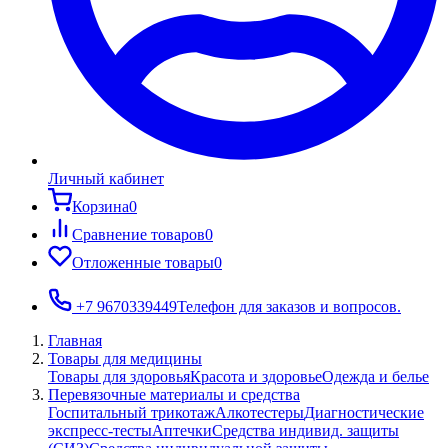
Личный кабинет
Корзина
0
Сравнение товаров
0
Отложенные товары
0
+7 9670339449
Телефон для заказов и вопросов.
Главная
Товары для медицины
Товары для здоровья
Красота и здоровье
Одежда и белье
Перевязочные материалы и средства
Госпитальный трикотаж
Алкотестеры
Диагностические
экспресс-тесты
Аптечки
Средства индивид. защиты