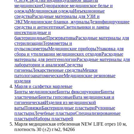
(СИЗ)
Средства индивидуальной защиты
медицинские
Одноразовое медицинское белье и
одежда
Медицинская одежда
Инъекционные
средства
Расходные материалы для УЗИ и
ЭКГ
Медицинские бланки, журналы
Дезинфицирующие
средства и антисептики
Светильники и лампы
инсектицидные и
бактерицидные
Презервативы
Расходные материалы для
стерилизации
Термометры и
пульсоксиметры
Медицинские приборы
Упаковка для
сбора и утилизации медицинских отходов
Расходные
материалы для рентгенологии
Расходные материалы для
лаборатории и анализов
Средства
гигиены
Лекарственные средства
Мешки
патологоанатомические
Медицинские резиновые
изделия
Марля и салфетки марлевые
Бинты медицинские
Бинты фиксирующие
Бинты
эластичные
Бинты гипсовые
Вата медицинская и
гигиеническая
Изделия из медицинской
ваты
Повязки
Бактерицидные пластыри
Рулонные
пластыри
Лечебные пластыри
Специализированные
пластыри
Наборы пластырей
Марля медицинская отбеленная NEW LIFE отрез 10 м,
плотность 30 (±2) г/м2, 94266