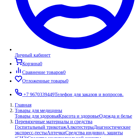
Личный кабинет
Корзина
0
Сравнение товаров
0
Отложенные товары
0
+7 9670339449
Телефон для заказов и вопросов.
Главная
Товары для медицины
Товары для здоровья
Красота и здоровье
Одежда и белье
Перевязочные материалы и средства
Госпитальный трикотаж
Алкотестеры
Диагностические
экспресс-тесты
Аптечки
Средства индивид. защиты