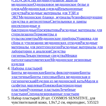
(СИЗ)
Средства индивидуальной защиты
медицинские
Одноразовое медицинское белье и
одежда
Медицинская одежда
Инъекционные
средства
Расходные материалы для УЗИ и
ЭКГ
Медицинские бланки, журналы
Дезинфицирующие
средства и антисептики
Светильники и лампы
инсектицидные и
бактерицидные
Презервативы
Расходные материалы для
стерилизации
Термометры и
пульсоксиметры
Медицинские приборы
Упаковка для
сбора и утилизации медицинских отходов
Расходные
материалы для рентгенологии
Расходные материалы для
лаборатории и анализов
Средства
гигиены
Лекарственные средства
Мешки
патологоанатомические
Медицинские резиновые
изделия
Наборы пластырей
Бинты медицинские
Бинты фиксирующие
Бинты
эластичные
Бинты гипсовые
Вата медицинская и
гигиеническая
Изделия из медицинской ваты
Марля и
салфетки марлевые
Повязки
Бактерицидные
пластыри
Рулонные пластыри
Лечебные
пластыри
Специализированные пластыри
Набор пластырей 20 шт. COSMOS SENSITIVE, для
чувствительной кожи, 1,9х7,2 см, европодвес, 535323