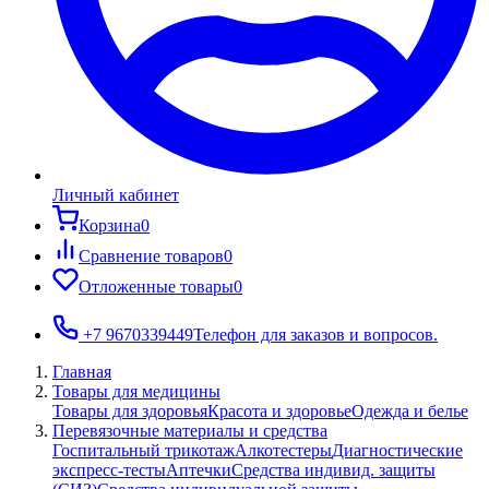
Личный кабинет
Корзина
0
Сравнение товаров
0
Отложенные товары
0
+7 9670339449
Телефон для заказов и вопросов.
Главная
Товары для медицины
Товары для здоровья
Красота и здоровье
Одежда и белье
Перевязочные материалы и средства
Госпитальный трикотаж
Алкотестеры
Диагностические
экспресс-тесты
Аптечки
Средства индивид. защиты