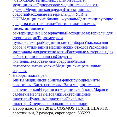
(СИЗ)
Средства индивидуальной защиты
медицинские
Одноразовое медицинское белье и
одежда
Медицинская одежда
Инъекционные
средства
Расходные материалы для УЗИ и
ЭКГ
Медицинские бланки, журналы
Дезинфицирующие
средства и антисептики
Светильники и лампы
инсектицидные и
бактерицидные
Презервативы
Расходные материалы для
стерилизации
Термометры и
пульсоксиметры
Медицинские приборы
Упаковка для
сбора и утилизации медицинских отходов
Расходные
материалы для рентгенологии
Расходные материалы для
лаборатории и анализов
Средства
гигиены
Лекарственные средства
Мешки
патологоанатомические
Медицинские резиновые
изделия
Наборы пластырей
Бинты медицинские
Бинты фиксирующие
Бинты
эластичные
Бинты гипсовые
Вата медицинская и
гигиеническая
Изделия из медицинской ваты
Марля и
салфетки марлевые
Повязки
Бактерицидные
пластыри
Рулонные пластыри
Лечебные
пластыри
Специализированные пластыри
Набор пластырей 20 шт. COSMOS TEXTIL ELASTIC,
эластичный, 2 размера, европодвес, 535223