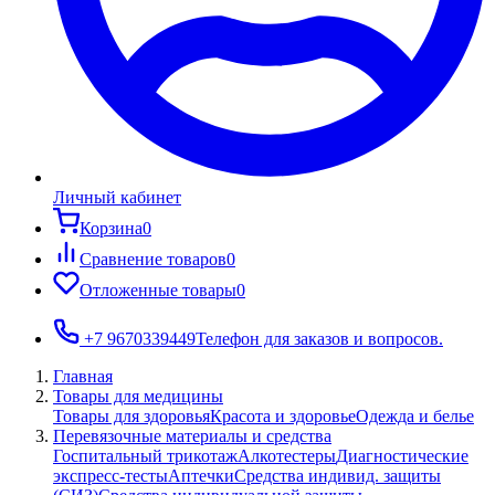
Личный кабинет
Корзина
0
Сравнение товаров
0
Отложенные товары
0
+7 9670339449
Телефон для заказов и вопросов.
Главная
Товары для медицины
Товары для здоровья
Красота и здоровье
Одежда и белье
Перевязочные материалы и средства
Госпитальный трикотаж
Алкотестеры
Диагностические
экспресс-тесты
Аптечки
Средства индивид. защиты