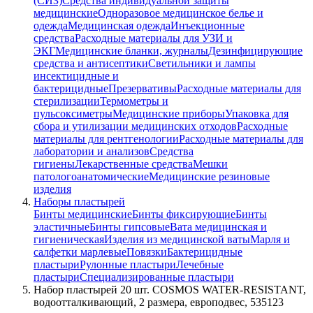
(СИЗ)
Средства индивидуальной защиты
медицинские
Одноразовое медицинское белье и
одежда
Медицинская одежда
Инъекционные
средства
Расходные материалы для УЗИ и
ЭКГ
Медицинские бланки, журналы
Дезинфицирующие
средства и антисептики
Светильники и лампы
инсектицидные и
бактерицидные
Презервативы
Расходные материалы для
стерилизации
Термометры и
пульсоксиметры
Медицинские приборы
Упаковка для
сбора и утилизации медицинских отходов
Расходные
материалы для рентгенологии
Расходные материалы для
лаборатории и анализов
Средства
гигиены
Лекарственные средства
Мешки
патологоанатомические
Медицинские резиновые
изделия
Наборы пластырей
Бинты медицинские
Бинты фиксирующие
Бинты
эластичные
Бинты гипсовые
Вата медицинская и
гигиеническая
Изделия из медицинской ваты
Марля и
салфетки марлевые
Повязки
Бактерицидные
пластыри
Рулонные пластыри
Лечебные
пластыри
Специализированные пластыри
Набор пластырей 20 шт. COSMOS WATER-RESISTANT,
водоотталкивающий, 2 размера, европодвес, 535123