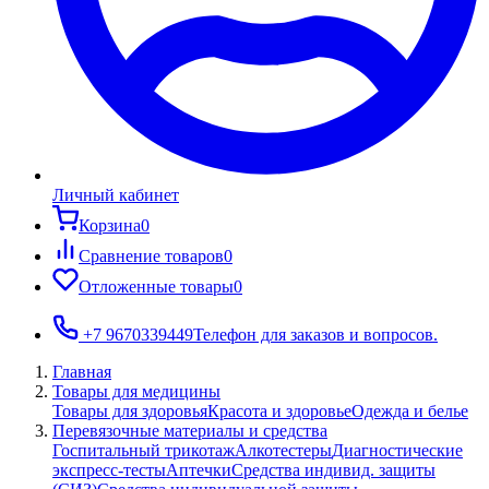
Личный кабинет
Корзина
0
Сравнение товаров
0
Отложенные товары
0
+7 9670339449
Телефон для заказов и вопросов.
Главная
Товары для медицины
Товары для здоровья
Красота и здоровье
Одежда и белье
Перевязочные материалы и средства
Госпитальный трикотаж
Алкотестеры
Диагностические
экспресс-тесты
Аптечки
Средства индивид. защиты