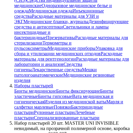
(СИЗ)
Средства индивидуальной защиты
медицинские
Одноразовое медицинское белье и
одежда
Медицинская одежда
Инъекционные
средства
Расходные материалы для УЗИ и
ЭКГ
Медицинские бланки, журналы
Дезинфицирующие
средства и антисептики
Светильники и лампы
инсектицидные и
бактерицидные
Презервативы
Расходные материалы для
стерилизации
Термометры и
пульсоксиметры
Медицинские приборы
Упаковка для
сбора и утилизации медицинских отходов
Расходные
материалы для рентгенологии
Расходные материалы для
лаборатории и анализов
Средства
гигиены
Лекарственные средства
Мешки
патологоанатомические
Медицинские резиновые
изделия
Наборы пластырей
Бинты медицинские
Бинты фиксирующие
Бинты
эластичные
Бинты гипсовые
Вата медицинская и
гигиеническая
Изделия из медицинской ваты
Марля и
салфетки марлевые
Повязки
Бактерицидные
пластыри
Рулонные пластыри
Лечебные
пластыри
Специализированные пластыри
Набор пластырей 20 шт. MASTER UNI INVISIBLE
невидимый, на прозрачной полимерной основе, коробка