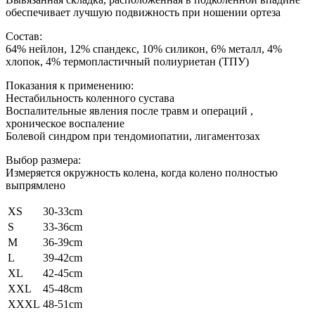
обеспечивает лучшую подвижность при ношении ортеза
Состав:
64% нейлон, 12% спандекс, 10% силикон, 6% металл, 4%
хлопок, 4% термопластичный полиуриетан (ТПУ)
Показания к применению:
Нестабильность коленного сустава
Воспалительные явления после травм и операций ,
хроническое воспаление
Болевой синдром при тендомиопатии, лигаментозах
Выбор размера:
Измеряется окружность колена, когда колено полностью
выпрямлено
XS
30-33cm
S
33-36cm
M
36-39cm
L
39-42cm
XL
42-45cm
XXL
45-48cm
XXXL
48-51cm