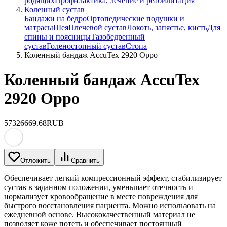
родящих
Профилактика, лечение и реабилитация
Коленный сустав
Бандажи на бедро
Ортопедические подушки и
матрасы
Шея
Плечевой сустав
Локоть, запястье, кисть
Для
спины и поясницы
Тазобедренный
сустав
Голеностопный сустав
Стопа
Коленный бандаж AccuTex 2920 Oppo
Коленный бандаж AccuTex
2920 Oppo
5732
6669.68
RUB
Отложить
Сравнить
Обеспечивает легкий компрессионный эффект, стабилизирует
сустав в заданном положении, уменьшает отечность и
нормализует кровообращение в месте повреждения для
быстрого восстановления пациента. Можно использовать на
ежедневной основе. Высококачественный материал не
позволяет коже потеть и обеспечивает постоянный