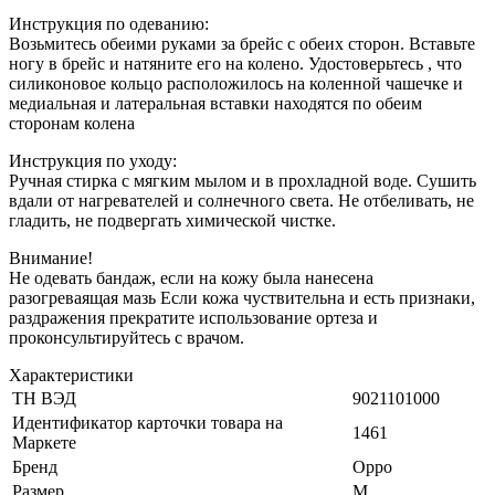
Инструкция по одеванию:
Возьмитесь обеими руками за брейс с обеих сторон. Вставьте
ногу в брейс и натяните его на колено. Удостоверьтесь , что
силиконовое кольцо расположилось на коленной чашечке и
медиальная и латеральная вставки находятся по обеим
сторонам колена
Инструкция по уходу:
Ручная стирка с мягким мылом и в прохладной воде. Сушить
вдали от нагревателей и солнечного света. Не отбеливать, не
гладить, не подвергать химической чистке.
Внимание!
Не одевать бандаж, если на кожу была нанесена
разогреваящая мазь Если кожа чуствительна и есть признаки,
раздражения прекратите использование ортеза и
проконсультируйтесь с врачом.
Характеристики
ТН ВЭД
9021101000
Идентификатор карточки товара на
1461
Маркете
Бренд
Oppo
Размер
M