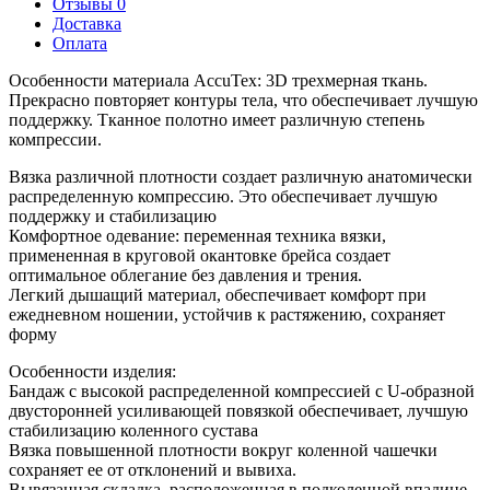
Отзывы 0
Доставка
Оплата
Особенности материала AccuTex: 3D трехмерная ткань.
Прекрасно повторяет контуры тела, что обеспечивает лучшую
поддержку. Тканное полотно имеет различную степень
компрессии.
Вязка различной плотности создает различную анатомически
распределенную компрессию. Это обеспечивает лучшую
поддержку и стабилизацию
Комфортное одевание: переменная техника вязки,
примененная в круговой окантовке брейса создает
оптимальное облегание без давления и трения.
Легкий дышащий материал, обеспечивает комфорт при
ежедневном ношении, устойчив к растяжению, сохраняет
форму
Особенности изделия:
Бандаж с высокой распределенной компрессией с U-образной
двусторонней усиливающей повязкой обеспечивает, лучшую
стабилизацию коленного сустава
Вязка повышенной плотности вокруг коленной чашечки
сохраняет ее от отклонений и вывиха.
Вывязанная складка, расположенная в подколенной впадине