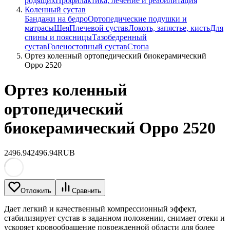
родящих
Профилактика, лечение и реабилитация
Коленный сустав
Бандажи на бедро
Ортопедические подушки и
матрасы
Шея
Плечевой сустав
Локоть, запястье, кисть
Для
спины и поясницы
Тазобедренный
сустав
Голеностопный сустав
Стопа
Ортез коленный ортопедический биокерамический
Oppo 2520
Ортез коленный
ортопедический
биокерамический Oppo 2520
2496.94
2496.94
RUB
Отложить
Сравнить
Дает легкий и качественный компрессионный эффект,
стабилизирует сустав в заданном положении, снимает отеки и
ускоряет кровообращение поврежденной области для более