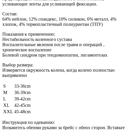
усливающие ленты для усливающей фиксации.
Состав:
64% нейлон, 12% спандекс, 10% силикон, 6% металл, 4%
хлопок, 4% термопластичный полиуриетан (ТПУ)
Показания к применению:
Нестабильность коленного сустава
Воспалительные явления после травм и операций ,
хроническое воспаление
Болевой синдром при тендомиопатии, лигаментозах
Выбор размера:
Измеряется окружность колена, когда колено полностью
выпрямлено
S
33-36cm
M
36-39cm
L
39-42cm
XL
42-45cm
XXL
45-48cm
Инструкция по одеванию:
Возьмитесь обеими руками за брейс с обеих сторон. Вставьте