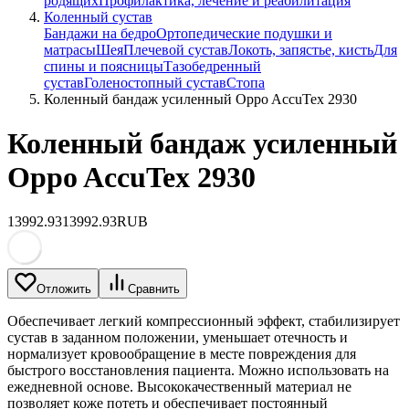
родящих
Профилактика, лечение и реабилитация
Коленный сустав
Бандажи на бедро
Ортопедические подушки и
матрасы
Шея
Плечевой сустав
Локоть, запястье, кисть
Для
спины и поясницы
Тазобедренный
сустав
Голеностопный сустав
Стопа
Коленный бандаж усиленный Oppo AccuTex 2930
Коленный бандаж усиленный
Oppo AccuTex 2930
13992.93
13992.93
RUB
Отложить
Сравнить
Обеспечивает легкий компрессионный эффект, стабилизирует
сустав в заданном положении, уменьшает отечность и
нормализует кровообращение в месте повреждения для
быстрого восстановления пациента. Можно использовать на
ежедневной основе. Высококачественный материал не
позволяет коже потеть и обеспечивает постоянный