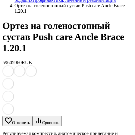
родящих
Профилактика, лечение и реабилитация
Ортез на голеностопный сустав Push care Ancle Brace
1.20.1
Ортез на голеностопный
сустав Push care Ancle Brace
1.20.1
5960
5960
RUB
Отложить
Сравнить
Регулируемая компрессия, анатомическое прилегание и