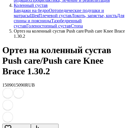
родящих
Профилактика, лечение и реабилитация
Коленный сустав
Бандажи на бедро
Ортопедические подушки и
матрасы
Шея
Плечевой сустав
Локоть, запястье, кисть
Для
спины и поясницы
Тазобедренный
сустав
Голеностопный сустав
Стопа
Ортез на коленный сустав Push care/Push care Knee Brace
1.30.2
Ортез на коленный сустав
Push care/Push care Knee
Brace 1.30.2
15090
15090
RUB