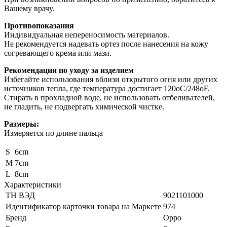
Вашему врачу.
Противопоказания
Индивидуальная непереносимость материалов.
Не рекомендуется надевать ортез после нанесения на кожу
согревающего крема или мази.
Рекомендации по уходу за изделием
Избегайте использования вблизи открытого огня или других
источников тепла, где температура достигает 120оС/248оF.
Стирать в прохладной воде, не использовать отбеливателей,
не гладить, не подвергать химической чистке.
Размеры:
Измеряется по длине пальца
S
6cm
M
7cm
L
8cm
Характеристики
ТН ВЭД
9021101000
Идентификатор карточки товара на Маркете
974
Бренд
Oppo