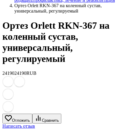
родящих
Профилактика, лечение и реабилитация
Ортез Orlett RKN-367 на коленный сустав,
универсальный, регулируемый
Ортез Orlett RKN-367 на
коленный сустав,
универсальный,
регулируемый
24190
24190
RUB
Отложить
Сравнить
Написать отзыв