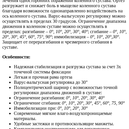
лечения односторонних поражений коленного сустава. Ортез
разгружает и снижает боль в мыщелке коленного сустава
благодаря возможности однонаправленно воздействовать на
ось коленного сустава. Варус-вальгусную регулировку можно
осуществлять в пределах 30 градусов. Ограничение диапазона
движения в коленном суставе можно осуществлять в
пределах: разгибание –
0°, 10°, 20°, 30°, 40°
; сгибание –
0°, 10°,
20°, 30°, 45°, 60°, 75°, 90°
; иммобилизация –
0°, 10°, 20°,30°
.
Защищает от переразгибания и чрезмерного сгибания в
суставе.
Особенности:
Надежная стабилизация и разгрузка сустава за счет 3х
точечной системы фиксации
Легкая и прочная рама ортеза
Варус-вальгусная регулировка до 30°
Полицентрический шарнир с возможностью точной
регулировки диапазона движений в суставе:
Ограничение разгибания:
0°, 10°, 20°, 30°, 40°
Ограничение сгибания:
0°, 10°, 20°, 30°, 45°, 60°, 75, 90°
Иммобилизации при:
0°, 10°, 20°, 30°
Современные мягкие влаго-воздухопроницаемые
материалы.
Удобные застежки и противоскользящие манжеты.
Комплектуется инструментами для регулировки.