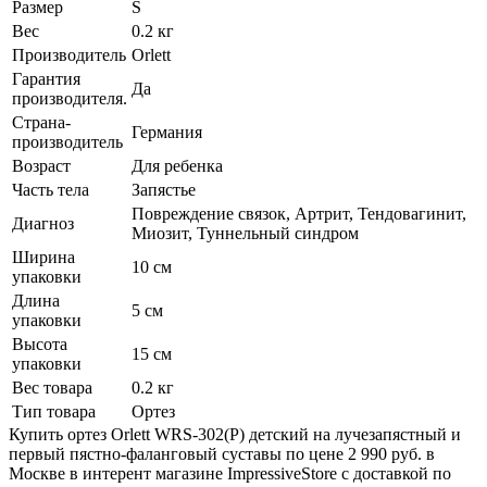
Размер
S
Вес
0.2 кг
Производитель
Orlett
Гарантия
Да
производителя.
Страна-
Германия
производитель
Возраст
Для ребенка
Часть тела
Запястье
Повреждение связок, Артрит, Тендовагинит,
Диагноз
Миозит, Туннельный синдром
Ширина
10 см
упаковки
Длина
5 см
упаковки
Высота
15 см
упаковки
Вес товара
0.2 кг
Тип товара
Ортез
Купить ортез Orlett WRS-302(P) детский на лучезапястный и
первый пястно-фаланговый суставы по цене 2 990 руб. в
Москве в интерент магазине ImpressiveStore с доставкой по