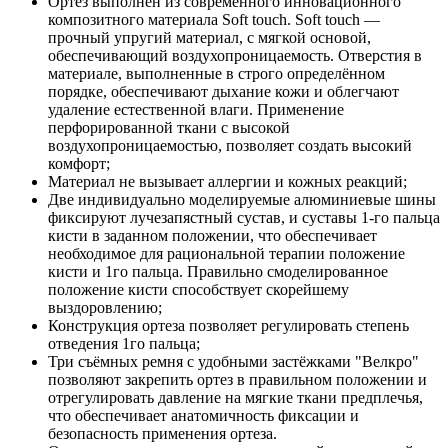
Ортез выполнен из современного инновационного
композитного материала Soft touch. Soft touch —
прочный упругий материал, с мягкой основой,
обеспечивающий воздухопроницаемость. Отверстия в
материале, выполненные в строго определённом
порядке, обеспечивают дыхание кожи и облегчают
удаление естественной влаги. Применение
перфорированной ткани с высокой
воздухопроницаемостью, позволяет создать высокий
комфорт;
Материал не вызывает аллергии и кожных реакций;
Две индивидуально моделируемые алюминиевые шины
фиксируют лучезапястный сустав, и суставы 1-го пальца
кисти в заданном положении, что обеспечивает
необходимое для рациональной терапии положение
кисти и 1го пальца. Правильно смоделированное
положение кисти способствует скорейшему
выздоровлению;
Конструкция ортеза позволяет регулировать степень
отведения 1го пальца;
Три съёмных ремня с удобными застёжками "Велкро"
позволяют закрепить ортез в правильном положении и
отрегулировать давление на мягкие ткани предплечья,
что обеспечивает анатомичность фиксации и
безопасность применения ортеза.