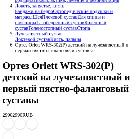
родящих
Профилактика, лечение и реабилитация
Локоть, запястье, кисть
Бандажи на бедро
Ортопедические подушки и
матрасы
Шея
Плечевой сустав
Для спины и
поясницы
Тазобедренный сустав
Коленный
сустав
Голеностопный сустав
Стопа
Лучезапястный сустав
Локтевой сустав
Кисть, пальцы
Ортез Orlett WRS-302(P) детский на лучезапястный и
первый пястно-фаланговый суставы
Ортез Orlett WRS-302(P)
детский на лучезапястный и
первый пястно-фаланговый
суставы
2990
2990
RUB