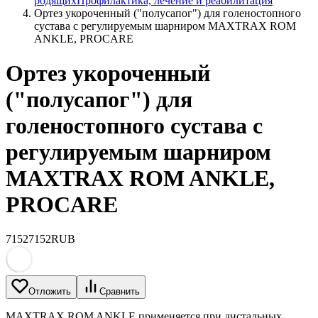
родящих
Профилактика, лечение и реабилитация
Ортез укороченный ("полусапог") для голеностопного
сустава с регулируемым шарниром MAXTRAX ROM
ANKLE, PROCARE
Ортез укороченный
("полусапог") для
голеностопного сустава с
регулируемым шарниром
MAXTRAX ROM ANKLE,
PROCARE
7152
7152
RUB
Отложить
Сравнить
MAXTRAX ROM ANKLE применяется при дистальных