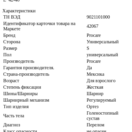
Характеристики
ТН ВЭД
9021101000
Идентификатор карточки товара на
42067
Маркете
Бренд
Procare
Сторона
Универсальный
Размер
S
Пол
универсальный
Производитель
Procare
Гарантия производителя.
Да
Страна-производитель
Мексика
Возраст
Для взрослого
Степень фиксации
Жесткая
Шины/Шарниры
Шарнир
Шарнирный механизм
Регулируемый
Тип изделия
Ортез
Голеностопный
Часть тела
сустав
Диагноз
Перелом
Класс опасности
не опасен