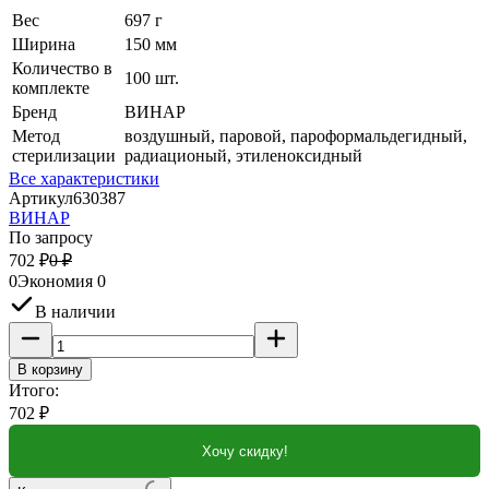
Вес
697 г
Ширина
150 мм
Количество в
100 шт.
комплекте
Бренд
ВИНАР
Метод
воздушный, паровой, пароформальдегидный,
стерилизации
радиационый, этиленоксидный
Все характеристики
Артикул
630387
ВИНАР
По запросу
702
₽
0
₽
0
Экономия
0
В наличии
В корзину
Итого:
702
₽
Хочу скидку!