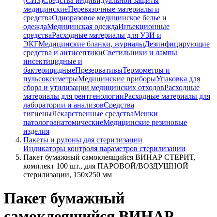
(СИЗ)
Средства индивидуальной защиты
медицинские
Перевязочные материалы и
средства
Одноразовое медицинское белье и
одежда
Медицинская одежда
Инъекционные
средства
Расходные материалы для УЗИ и
ЭКГ
Медицинские бланки, журналы
Дезинфицирующие
средства и антисептики
Светильники и лампы
инсектицидные и
бактерицидные
Презервативы
Термометры и
пульсоксиметры
Медицинские приборы
Упаковка для
сбора и утилизации медицинских отходов
Расходные
материалы для рентгенологии
Расходные материалы для
лаборатории и анализов
Средства
гигиены
Лекарственные средства
Мешки
патологоанатомические
Медицинские резиновые
изделия
Пакеты и рулоны для стерилизации
Индикаторы контроля параметров стерилизации
Пакет бумажный самоклеящийся ВИНАР СТЕРИТ,
комплект 100 шт., для ПАРОВОЙ/ВОЗДУШНОЙ
стерилизации, 150х250 мм
Пакет бумажный
самоклеящийся ВИНАР