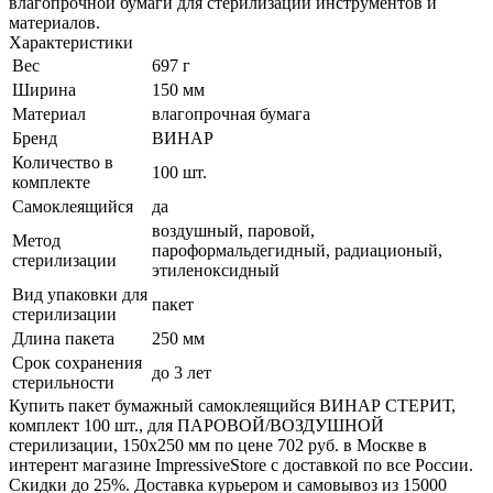
влагопрочной бумаги для стерилизации инструментов и
материалов.
Характеристики
Вес
697 г
Ширина
150 мм
Материал
влагопрочная бумага
Бренд
ВИНАР
Количество в
100 шт.
комплекте
Самоклеящийся
да
воздушный, паровой,
Метод
пароформальдегидный, радиационый,
стерилизации
этиленоксидный
Вид упаковки для
пакет
стерилизации
Длина пакета
250 мм
Срок сохранения
до 3 лет
стерильности
Купить пакет бумажный самоклеящийся ВИНАР СТЕРИТ,
комплект 100 шт., для ПАРОВОЙ/ВОЗДУШНОЙ
стерилизации, 150х250 мм по цене 702 руб. в Москве в
интерент магазине ImpressiveStore с доставкой по все России.
Скидки до 25%. Доставка курьером и самовывоз из 15000