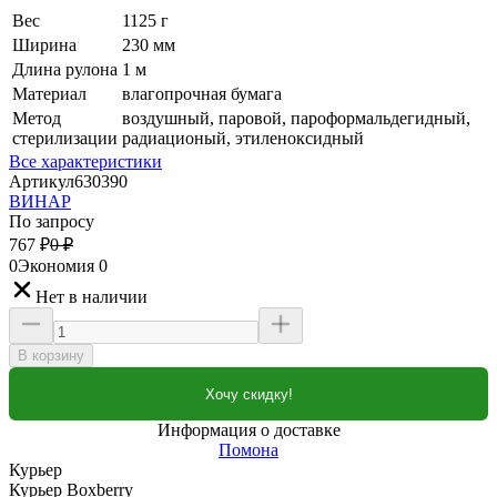
Вес
1125 г
Ширина
230 мм
Длина рулона
1 м
Материал
влагопрочная бумага
Метод
воздушный, паровой, пароформальдегидный,
стерилизации
радиационый, этиленоксидный
Все характеристики
Артикул
630390
ВИНАР
По запросу
767
₽
0
₽
0
Экономия
0
Нет в наличии
В корзину
Хочу скидку!
Информация о доставке
Помона
Курьер
Курьер Boxberry