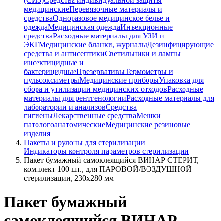
(СИЗ)
Средства индивидуальной защиты
медицинские
Перевязочные материалы и
средства
Одноразовое медицинское белье и
одежда
Медицинская одежда
Инъекционные
средства
Расходные материалы для УЗИ и
ЭКГ
Медицинские бланки, журналы
Дезинфицирующие
средства и антисептики
Светильники и лампы
инсектицидные и
бактерицидные
Презервативы
Термометры и
пульсоксиметры
Медицинские приборы
Упаковка для
сбора и утилизации медицинских отходов
Расходные
материалы для рентгенологии
Расходные материалы для
лаборатории и анализов
Средства
гигиены
Лекарственные средства
Мешки
патологоанатомические
Медицинские резиновые
изделия
Пакеты и рулоны для стерилизации
Индикаторы контроля параметров стерилизации
Пакет бумажный самоклеящийся ВИНАР СТЕРИТ,
комплект 100 шт., для ПАРОВОЙ/ВОЗДУШНОЙ
стерилизации, 230х280 мм
Пакет бумажный
самоклеящийся ВИНАР