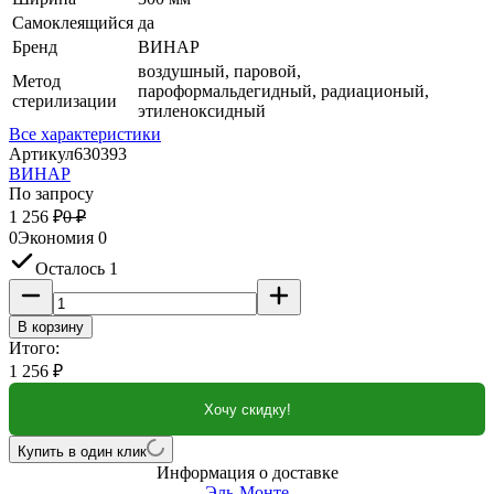
Самоклеящийся
да
Бренд
ВИНАР
воздушный, паровой,
Метод
пароформальдегидный, радиационый,
стерилизации
этиленоксидный
Все характеристики
Артикул
630393
ВИНАР
По запросу
1 256
₽
0
₽
0
Экономия
0
Осталось 1
В корзину
Итого:
1 256
₽
Хочу скидку!
Купить в один клик
Информация о доставке
Эль-Монте