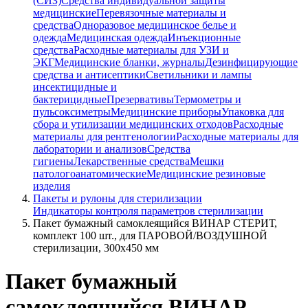
(СИЗ)
Средства индивидуальной защиты
медицинские
Перевязочные материалы и
средства
Одноразовое медицинское белье и
одежда
Медицинская одежда
Инъекционные
средства
Расходные материалы для УЗИ и
ЭКГ
Медицинские бланки, журналы
Дезинфицирующие
средства и антисептики
Светильники и лампы
инсектицидные и
бактерицидные
Презервативы
Термометры и
пульсоксиметры
Медицинские приборы
Упаковка для
сбора и утилизации медицинских отходов
Расходные
материалы для рентгенологии
Расходные материалы для
лаборатории и анализов
Средства
гигиены
Лекарственные средства
Мешки
патологоанатомические
Медицинские резиновые
изделия
Пакеты и рулоны для стерилизации
Индикаторы контроля параметров стерилизации
Пакет бумажный самоклеящийся ВИНАР СТЕРИТ,
комплект 100 шт., для ПАРОВОЙ/ВОЗДУШНОЙ
стерилизации, 300х450 мм
Пакет бумажный
самоклеящийся ВИНАР