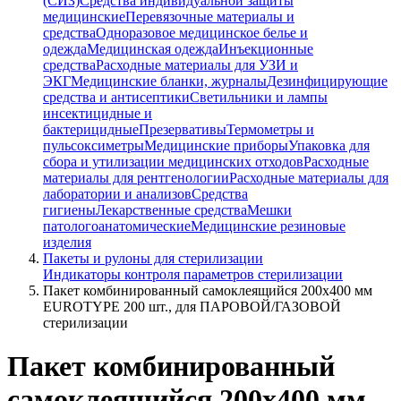
(СИЗ)
Средства индивидуальной защиты
медицинские
Перевязочные материалы и
средства
Одноразовое медицинское белье и
одежда
Медицинская одежда
Инъекционные
средства
Расходные материалы для УЗИ и
ЭКГ
Медицинские бланки, журналы
Дезинфицирующие
средства и антисептики
Светильники и лампы
инсектицидные и
бактерицидные
Презервативы
Термометры и
пульсоксиметры
Медицинские приборы
Упаковка для
сбора и утилизации медицинских отходов
Расходные
материалы для рентгенологии
Расходные материалы для
лаборатории и анализов
Средства
гигиены
Лекарственные средства
Мешки
патологоанатомические
Медицинские резиновые
изделия
Пакеты и рулоны для стерилизации
Индикаторы контроля параметров стерилизации
Пакет комбинированный самоклеящийся 200х400 мм
EUROTYPE 200 шт., для ПАРОВОЙ/ГАЗОВОЙ
стерилизации
Пакет комбинированный
самоклеящийся 200х400 мм