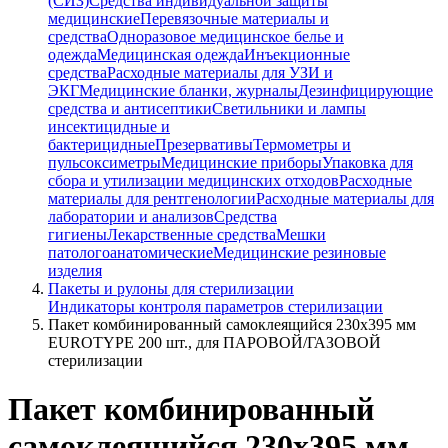
(СИЗ)
Средства индивидуальной защиты
медицинские
Перевязочные материалы и
средства
Одноразовое медицинское белье и
одежда
Медицинская одежда
Инъекционные
средства
Расходные материалы для УЗИ и
ЭКГ
Медицинские бланки, журналы
Дезинфицирующие
средства и антисептики
Светильники и лампы
инсектицидные и
бактерицидные
Презервативы
Термометры и
пульсоксиметры
Медицинские приборы
Упаковка для
сбора и утилизации медицинских отходов
Расходные
материалы для рентгенологии
Расходные материалы для
лаборатории и анализов
Средства
гигиены
Лекарственные средства
Мешки
патологоанатомические
Медицинские резиновые
изделия
Пакеты и рулоны для стерилизации
Индикаторы контроля параметров стерилизации
Пакет комбинированный самоклеящийся 230х395 мм
EUROTYPE 200 шт., для ПАРОВОЙ/ГАЗОВОЙ
стерилизации
Пакет комбинированный
самоклеящийся 230х395 мм