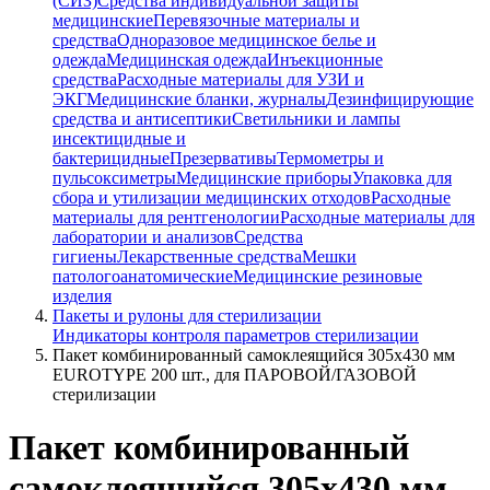
(СИЗ)
Средства индивидуальной защиты
медицинские
Перевязочные материалы и
средства
Одноразовое медицинское белье и
одежда
Медицинская одежда
Инъекционные
средства
Расходные материалы для УЗИ и
ЭКГ
Медицинские бланки, журналы
Дезинфицирующие
средства и антисептики
Светильники и лампы
инсектицидные и
бактерицидные
Презервативы
Термометры и
пульсоксиметры
Медицинские приборы
Упаковка для
сбора и утилизации медицинских отходов
Расходные
материалы для рентгенологии
Расходные материалы для
лаборатории и анализов
Средства
гигиены
Лекарственные средства
Мешки
патологоанатомические
Медицинские резиновые
изделия
Пакеты и рулоны для стерилизации
Индикаторы контроля параметров стерилизации
Пакет комбинированный самоклеящийся 305х430 мм
EUROTYPE 200 шт., для ПАРОВОЙ/ГАЗОВОЙ
стерилизации
Пакет комбинированный
самоклеящийся 305х430 мм