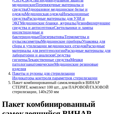
(СИЗ)
Средства индивидуальной защиты
медицинские
Перевязочные материалы и
средства
Одноразовое медицинское белье и
одежда
Медицинская одежда
Инъекционные
средства
Расходные материалы для УЗИ и
ЭКГ
Медицинские бланки, журналы
Дезинфицирующие
средства и антисептики
Светильники и лампы
инсектицидные и
бактерицидные
Презервативы
Термометры и
пульсоксиметры
Медицинские приборы
Упаковка для
сбора и утилизации медицинских отходов
Расходные
материалы для рентгенологии
Расходные материалы для
лаборатории и анализов
Средства
гигиены
Лекарственные средства
Мешки
патологоанатомические
Медицинские резиновые
изделия
Пакеты и рулоны для стерилизации
Индикаторы контроля параметров стерилизации
Пакет комбинированный самоклеящийся ВИНАР
СТЕРИТ, комплект 100 шт., для ПАРОВОЙ/ГАЗОВОЙ
стерилизации, 140х250 мм
Пакет комбинированный
самоклеящийся ВИНАР