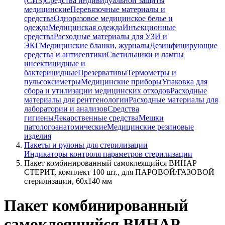
(СИЗ)
Средства индивидуальной защиты
медицинские
Перевязочные материалы и
средства
Одноразовое медицинское белье и
одежда
Медицинская одежда
Инъекционные
средства
Расходные материалы для УЗИ и
ЭКГ
Медицинские бланки, журналы
Дезинфицирующие
средства и антисептики
Светильники и лампы
инсектицидные и
бактерицидные
Презервативы
Термометры и
пульсоксиметры
Медицинские приборы
Упаковка для
сбора и утилизации медицинских отходов
Расходные
материалы для рентгенологии
Расходные материалы для
лаборатории и анализов
Средства
гигиены
Лекарственные средства
Мешки
патологоанатомические
Медицинские резиновые
изделия
Пакеты и рулоны для стерилизации
Индикаторы контроля параметров стерилизации
Пакет комбинированный самоклеящийся ВИНАР
СТЕРИТ, комплект 100 шт., для ПАРОВОЙ/ГАЗОВОЙ
стерилизации, 60х140 мм
Пакет комбинированный
самоклеящийся ВИНАР