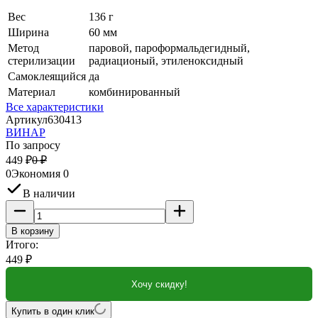
Вес
136 г
Ширина
60 мм
Метод
паровой, пароформальдегидный,
стерилизации
радиационый, этиленоксидный
Самоклеящийся
да
Материал
комбинированный
Все характеристики
Артикул
630413
ВИНАР
По запросу
449
₽
0
₽
0
Экономия
0
В наличии
В корзину
Итого:
449
₽
Хочу скидку!
Купить в один клик