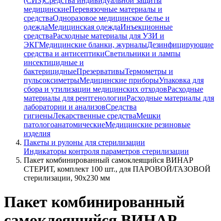
(СИЗ)
Средства индивидуальной защиты
медицинские
Перевязочные материалы и
средства
Одноразовое медицинское белье и
одежда
Медицинская одежда
Инъекционные
средства
Расходные материалы для УЗИ и
ЭКГ
Медицинские бланки, журналы
Дезинфицирующие
средства и антисептики
Светильники и лампы
инсектицидные и
бактерицидные
Презервативы
Термометры и
пульсоксиметры
Медицинские приборы
Упаковка для
сбора и утилизации медицинских отходов
Расходные
материалы для рентгенологии
Расходные материалы для
лаборатории и анализов
Средства
гигиены
Лекарственные средства
Мешки
патологоанатомические
Медицинские резиновые
изделия
Пакеты и рулоны для стерилизации
Индикаторы контроля параметров стерилизации
Пакет комбинированный самоклеящийся ВИНАР
СТЕРИТ, комплект 100 шт., для ПАРОВОЙ/ГАЗОВОЙ
стерилизации, 90х230 мм
Пакет комбинированный
самоклеящийся ВИНАР