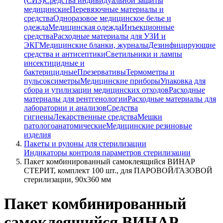
(СИЗ)
Средства индивидуальной защиты
медицинские
Перевязочные материалы и
средства
Одноразовое медицинское белье и
одежда
Медицинская одежда
Инъекционные
средства
Расходные материалы для УЗИ и
ЭКГ
Медицинские бланки, журналы
Дезинфицирующие
средства и антисептики
Светильники и лампы
инсектицидные и
бактерицидные
Презервативы
Термометры и
пульсоксиметры
Медицинские приборы
Упаковка для
сбора и утилизации медицинских отходов
Расходные
материалы для рентгенологии
Расходные материалы для
лаборатории и анализов
Средства
гигиены
Лекарственные средства
Мешки
патологоанатомические
Медицинские резиновые
изделия
Пакеты и рулоны для стерилизации
Индикаторы контроля параметров стерилизации
Пакет комбинированный самоклеящийся ВИНАР
СТЕРИТ, комплект 100 шт., для ПАРОВОЙ/ГАЗОВОЙ
стерилизации, 90х360 мм
Пакет комбинированный
самоклеящийся ВИНАР