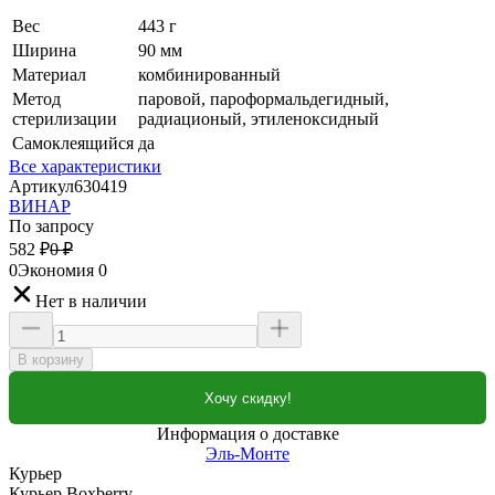
Вес
443 г
Ширина
90 мм
Материал
комбинированный
Метод
паровой, пароформальдегидный,
стерилизации
радиационый, этиленоксидный
Самоклеящийся
да
Все характеристики
Артикул
630419
ВИНАР
По запросу
582
₽
0
₽
0
Экономия
0
Нет в наличии
В корзину
Хочу скидку!
Информация о доставке
Эль-Монте
Курьер
Курьер Boxberry